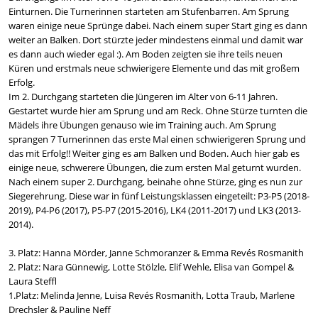
Einturnen. Die Turnerinnen starteten am Stufenbarren. Am Sprung
waren einige neue Sprünge dabei. Nach einem super Start ging es dann
weiter an Balken. Dort stürzte jeder mindestens einmal und damit war
es dann auch wieder egal :). Am Boden zeigten sie ihre teils neuen
Küren und erstmals neue schwierigere Elemente und das mit großem
Erfolg.
Im 2. Durchgang starteten die Jüngeren im Alter von 6-11 Jahren.
Gestartet wurde hier am Sprung und am Reck. Ohne Stürze turnten die
Mädels ihre Übungen genauso wie im Training auch. Am Sprung
sprangen 7 Turnerinnen das erste Mal einen schwierigeren Sprung und
das mit Erfolg!! Weiter ging es am Balken und Boden. Auch hier gab es
einige neue, schwerere Übungen, die zum ersten Mal geturnt wurden.
Nach einem super 2. Durchgang, beinahe ohne Stürze, ging es nun zur
Siegerehrung. Diese war in fünf Leistungsklassen eingeteilt: P3-P5 (2018-
2019), P4-P6 (2017), P5-P7 (2015-2016), LK4 (2011-2017) und LK3 (2013-
2014).
3. Platz: Hanna Mörder, Janne Schmoranzer & Emma Revés Rosmanith
2. Platz: Nara Günnewig, Lotte Stölzle, Elif Wehle, Elisa van Gompel &
Laura Steffl
1.Platz: Melinda Jenne, Luisa Revés Rosmanith, Lotta Traub, Marlene
Drechsler & Pauline Neff