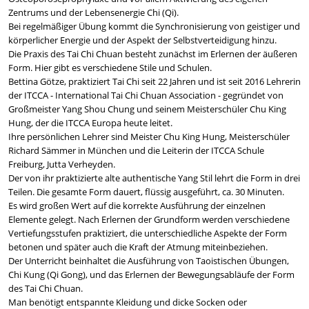
Zentrums und der Lebensenergie Chi (Qi).
Bei regelmäßiger Übung kommt die Synchronisierung von geistiger und
körperlicher Energie und der Aspekt der Selbstverteidigung hinzu.
Die Praxis des Tai Chi Chuan besteht zunächst im Erlernen der äußeren
Form. Hier gibt es verschiedene Stile und Schulen.
Bettina Götze, praktiziert Tai Chi seit 22 Jahren und ist seit 2016 Lehrerin
der ITCCA - International Tai Chi Chuan Association - gegründet von
Großmeister Yang Shou Chung und seinem Meisterschüler Chu King
Hung, der die ITCCA Europa heute leitet.
Ihre persönlichen Lehrer sind Meister Chu King Hung, Meisterschüler
Richard Sämmer in München und die Leiterin der ITCCA Schule
Freiburg, Jutta Verheyden.
Der von ihr praktizierte alte authentische Yang Stil lehrt die Form in drei
Teilen. Die gesamte Form dauert, flüssig ausgeführt, ca. 30 Minuten.
Es wird großen Wert auf die korrekte Ausführung der einzelnen
Elemente gelegt. Nach Erlernen der Grundform werden verschiedene
Vertiefungsstufen praktiziert, die unterschiedliche Aspekte der Form
betonen und später auch die Kraft der Atmung miteinbeziehen.
Der Unterricht beinhaltet die Ausführung von Taoistischen Übungen,
Chi Kung (Qi Gong), und das Erlernen der Bewegungsabläufe der Form
des Tai Chi Chuan.
Man benötigt entspannte Kleidung und dicke Socken oder